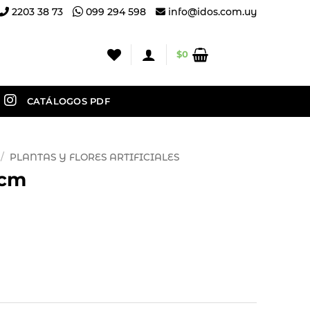
2203 38 73
099 294 598
info@idos.com.uy
$
0
CATÁLOGOS PDF
/
PLANTAS Y FLORES ARTIFICIALES
 cm