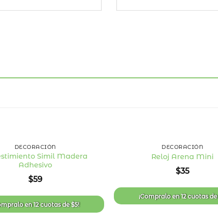
+
DECORACIÓN
DECORACIÓN
stimiento Simil Madera
Reloj Arena Mini
Adhesivo
Añadir
$
35
a la
$
59
lista
de
deseos
¡Compralo en
12 cuotas
d
ompralo en
12 cuotas
de
$
5
!