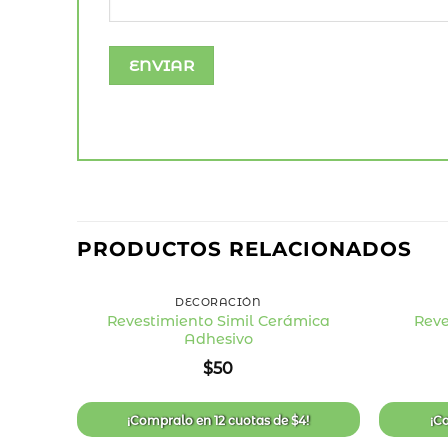
PRODUCTOS RELACIONADOS
+
+
DECORACIÓN
Revestimiento Simil Cerámica
Reve
Adhesivo
Añadir
a la
$
50
lista
de
deseos
¡Compralo en
12 cuotas
de
$
4
!
¡C