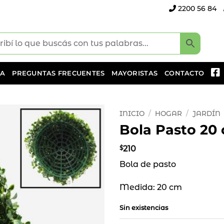
2200 56 84
DA
PREGUNTAS FRECUENTES
MAYORISTAS
CONTACTO
INICIO
/
HOGAR
/
JARDÍN
Bola Pasto 20
Añadir
a la
$
210
lista
Bola de pasto
de
deseos
Medida: 20 cm
Sin existencias