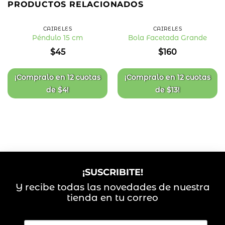
PRODUCTOS RELACIONADOS
CAIRELES
CAIRELES
Péndulo 15 cm
Bola Facetada Grande
Añadir
Añadir
$
45
$
160
a la
a la
lista
lista
de
de
deseos
deseos
¡Compralo en
12 cuotas
¡Compralo en
12 cuotas
de
$
4
!
de
$
13
!
¡SUSCRIBITE!
Y recibe todas las novedades de nuestra
tienda en tu correo