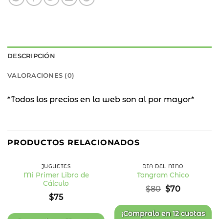
DESCRIPCIÓN
VALORACIONES (0)
*Todos los precios en la web son al por mayor*
13
%
PRODUCTOS RELACIONADOS
OFF
JUGUETES
DÍA DEL NIÑO
Mi Primer Libro de
Tangram Chico
Cálculo
Añadir
Añadir
El
El
$
80
$
70
a la
a la
precio
precio
$
75
lista
lista
original
actual
de
de
deseos
deseos
era:
es:
¡Compralo en
12 cuotas