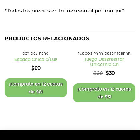
*Todos los precios en la web son al por mayor*
50
%
PRODUCTOS RELACIONADOS
OFF
DÍA DEL NIÑO
JUEGOS PARA DESENTERRAR
Juego Desenterrar
Espada Chica c/Luz
Unicornio Ch
Añadir
Añadir
$
69
a la
a la
El
El
$
60
$
30
lista
lista
precio
precio
de
de
deseos
deseos
original
actual
¡Compralo en
12 cuotas
era:
es:
¡Compralo en
12 cuotas
de
$
6
!
$60.
$30.
de
$
3
!