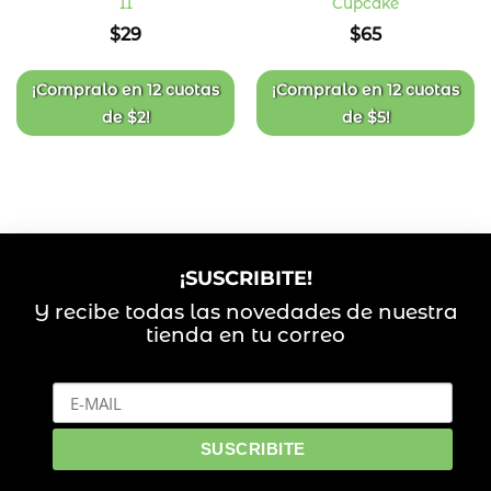
II
Cupcake
Añadir
Añadir
a la
a la
$
29
$
65
lista
lista
de
de
deseos
deseos
¡Compralo en
12 cuotas
¡Compralo en
12 cuotas
de
$
2
!
de
$
5
!
¡SUSCRIBITE!
Y recibe todas las novedades de nuestra
tienda en tu correo