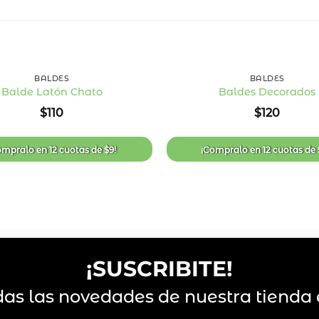
+
BALDES
BALDES
Balde Latón Chato
Baldes Decorados
Añadir
$
110
$
120
a la
lista
de
deseos
ompralo en
12 cuotas
de
$
9
!
¡Compralo en
12 cuotas
de
¡SUSCRIBITE!
das las novedades de nuestra tienda 