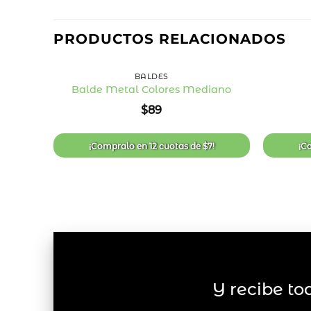
PRODUCTOS RELACIONADOS
+
+
BALDES
Balde Metal Colores Mediano
Añadir
$
89
a la
lista
de
deseos
¡Compralo en
12 cuotas
de
$
7
!
¡C
Y recibe to