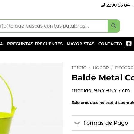
2200 56 84
DA
PREGUNTAS FRECUENTES
MAYORISTAS
CONTACTO
INICIO
/
HOGAR
/
DECORA
Balde Metal C
Añadir
a la
Medida: 9.5 x 9.5 x 7 cm
lista
de
Este producto no está disponib
deseos
Formas de Pago