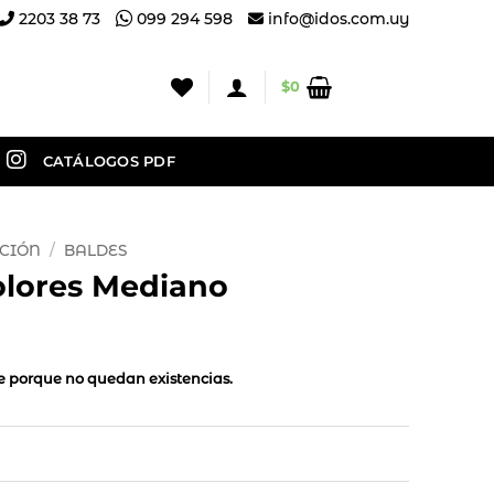
2203 38 73
099 294 598
info@idos.com.uy
$
0
CATÁLOGOS PDF
CIÓN
/
BALDES
olores Mediano
le porque no quedan existencias.