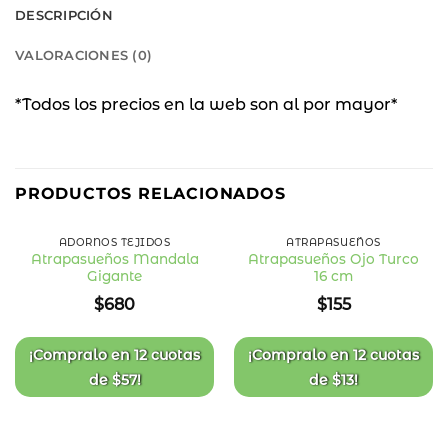
DESCRIPCIÓN
VALORACIONES (0)
*Todos los precios en la web son al por mayor*
PRODUCTOS RELACIONADOS
ADORNOS TEJIDOS
ATRAPASUEÑOS
Atrapasueños Mandala
Atrapasueños Ojo Turco
Gigante
16 cm
Añadir
Añadir
a la
a la
$
680
$
155
lista
lista
de
de
deseos
deseos
¡Compralo en
12 cuotas
¡Compralo en
12 cuotas
de
$
57
!
de
$
13
!