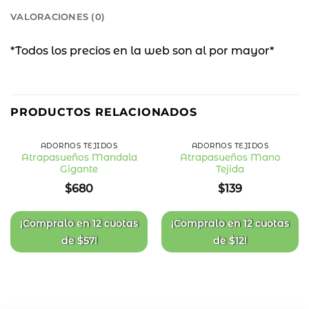
VALORACIONES (0)
*Todos los precios en la web son al por mayor*
PRODUCTOS RELACIONADOS
ADORNOS TEJIDOS
ADORNOS TEJIDOS
Atrapasueños Mandala
Atrapasueños Mano
Gigante
Tejida
Añadir
Añadir
a la
a la
$
680
$
139
lista
lista
de
de
deseos
deseos
¡Compralo en
12 cuotas
¡Compralo en
12 cuotas
de
$
57
!
de
$
12
!