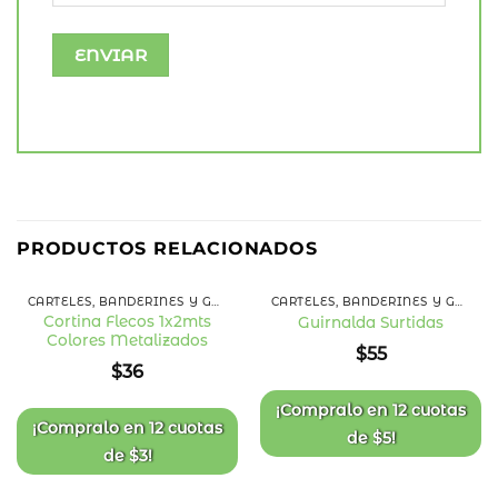
PRODUCTOS RELACIONADOS
CARTELES, BANDERINES Y GUIRNALDAS
CARTELES, BANDERINES Y GUIRNALDAS
Cortina Flecos 1x2mts
Guirnalda Surtidas
Colores Metalizados
Añadir
Añadir
$
55
a la
a la
$
36
lista
lista
de
de
deseos
deseos
¡Compralo en
12 cuotas
¡Compralo en
12 cuotas
de
$
5
!
de
$
3
!