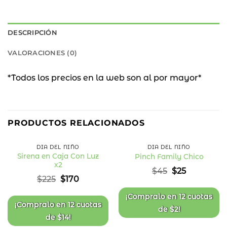
DESCRIPCIÓN
VALORACIONES (0)
*Todos los precios en la web son al por mayor*
24
44
%
%
PRODUCTOS RELACIONADOS
OFF
OFF
DÍA DEL NIÑO
DÍA DEL NIÑO
Sirena en Caja Con Luz
Pinch Family Chico
x2
Añadir
Añadir
El
El
$
45
$
25
a la
a la
precio
precio
El
El
$
225
$
170
lista
lista
original
actual
precio
precio
de
de
deseos
deseos
era:
es:
original
actual
¡Compralo en
12 cuotas
$45.
$25.
era:
es:
¡Compralo en
12 cuotas
de
$
2
!
$225.
$170.
de
$
14
!