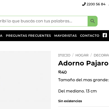
2200 56 84
DA
PREGUNTAS FRECUENTES
MAYORISTAS
CONTACTO
INICIO
/
HOGAR
/
DECORA
Adorno Pajaro
Añadir
a la
$
140
lista
Tamaño del mas grande:
de
deseos
Del mediano. 13 cm
Sin existencias