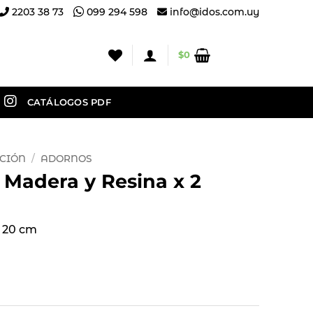
2203 38 73
099 294 598
info@idos.com.uy
$
0
CATÁLOGOS PDF
CIÓN
/
ADORNOS
 Madera y Resina x 2
 20 cm