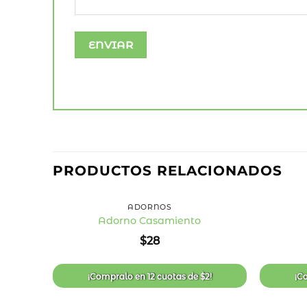
PRODUCTOS RELACIONADOS
+
+
ADORNOS
Adorno Casamiento
Añadir
$
28
a la
lista
de
deseos
¡Compralo en
12 cuotas
de
$
2
!
¡C