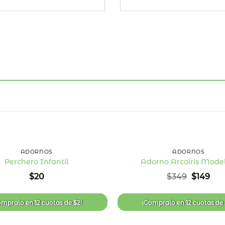
+
ADORNOS
ADORNOS
Perchero Infantil
Adorno Arcoíris Model
Añadir
El
El
$
20
$
349
$
149
a la
precio
pre
lista
original
act
de
era:
es:
deseos
ompralo en
12 cuotas
de
$
2
!
¡Compralo en
12 cuotas
de
$349.
$14