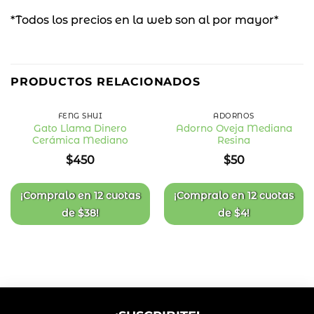
*Todos los precios en la web son al por mayor*
PRODUCTOS RELACIONADOS
FENG SHUI
ADORNOS
Gato Llama Dinero
Adorno Oveja Mediana
Cerámica Mediano
Resina
Añadir
Añadir
a la
a la
$
450
$
50
lista
lista
de
de
deseos
deseos
¡Compralo en
12 cuotas
¡Compralo en
12 cuotas
de
$
38
!
de
$
4
!