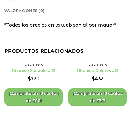
VALORACIONES (0)
*Todos los precios en la web son al por mayor*
PRODUCTOS RELACIONADOS
ABANICOS
ABANICOS
Abanico Sándalo x 12
Abanico Colores x12
Añadir
Añadir
$
720
$
432
a la
a la
lista
lista
de
de
deseos
deseos
¡Compralo en
12 cuotas
¡Compralo en
12 cuotas
de
$
60
!
de
$
36
!