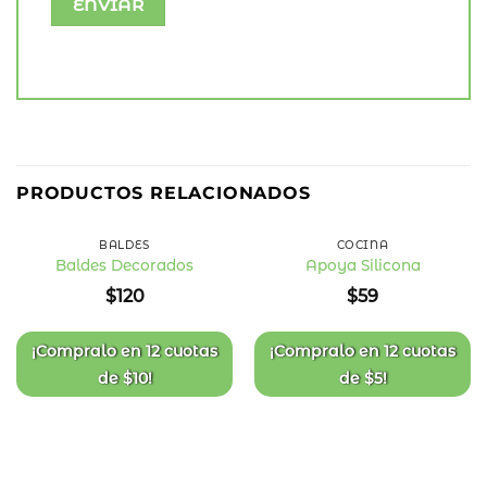
PRODUCTOS RELACIONADOS
BALDES
COCINA
Baldes Decorados
Apoya Silicona
Añadir
Añadir
$
120
$
59
a la
a la
lista
lista
de
de
deseos
deseos
¡Compralo en
12 cuotas
¡Compralo en
12 cuotas
de
$
10
!
de
$
5
!