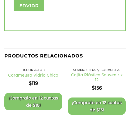
PRODUCTOS RELACIONADOS
DECORACIÓN
SORPRESITAS Y SOUVENIRS
Cajita Plástico Souvenir x
Caramelera Vidrio Chico
12
Añadir
Añadir
$
119
a la
a la
$
156
lista
lista
de
de
deseos
deseos
¡Compralo en
12 cuotas
¡Compralo en
12 cuotas
de
$
10
!
de
$
13
!