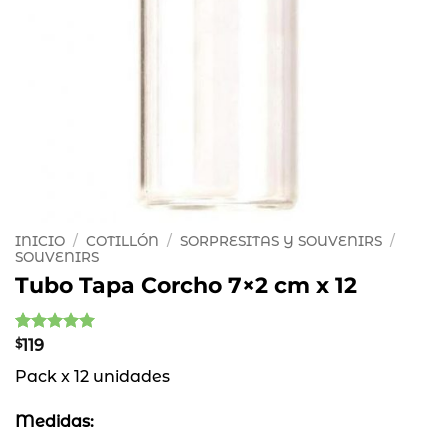
INICIO
/
COTILLÓN
/
SORPRESITAS Y SOUVENIRS
/
SOUVENIRS
Tubo Tapa Corcho 7×2 cm x 12
Valorado
1
$
119
con
5
de 5
Pack x 12 unidades
en base a
valoración
de un
Medidas:
cliente