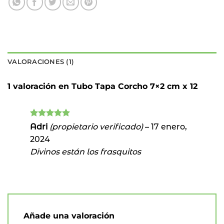
VALORACIONES (1)
1 valoración en
Tubo Tapa Corcho 7×2 cm x 12
Valorado
Adri
(propietario verificado)
–
17 enero,
con
5
de 5
2024
Divinos están los frasquitos
Añade una valoración