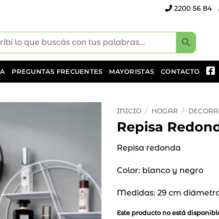
2200 56 84
DA
PREGUNTAS FRECUENTES
MAYORISTAS
CONTACTO
INICIO
/
HOGAR
/
DECORA
Repisa Redon
Añadir
a la
Repisa redonda
lista
de
Color: blanco y negro
deseos
Medidas: 29 cm diámetr
Este producto no está disponib