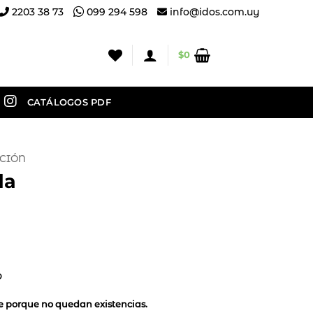
2203 38 73
099 294 598
info@idos.com.uy
$
0
CATÁLOGOS PDF
CIÓN
da
o
le porque no quedan existencias.