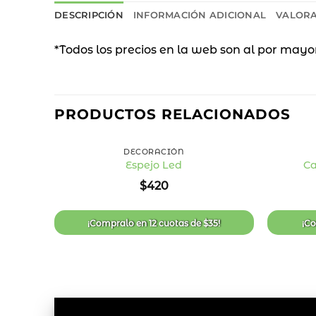
DESCRIPCIÓN
INFORMACIÓN ADICIONAL
VALORA
*Todos los precios en la web son al por mayo
PRODUCTOS RELACIONADOS
+
+
DECORACIÓN
Espejo Led
Ca
Añadir
$
420
a la
lista
de
deseos
¡Compralo en
12 cuotas
de
$
35
!
¡C