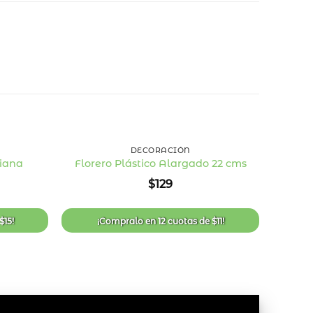
+
+
DECORACIÓN
iana
Florero Plástico Alargado 22 cms
Añadir
Añadir
$
129
a la
a la
lista
lista
de
de
deseos
deseos
$
15
!
¡Compralo en
12 cuotas
de
$
11
!