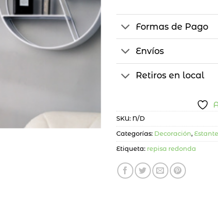
Formas de Pago
Envíos
Retiros en local
A
SKU:
N/D
Categorías:
Decoración
,
Estante
Etiqueta:
repisa redonda