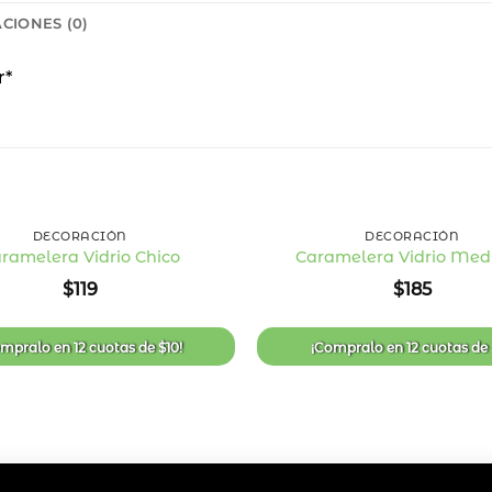
CIONES (0)
r*
+
DECORACIÓN
DECORACIÓN
ramelera Vidrio Chico
Caramelera Vidrio Med
Añadir
$
119
$
185
a la
lista
de
deseos
ompralo en
12 cuotas
de
$
10
!
¡Compralo en
12 cuotas
de