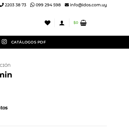
2203 38 73
099 294 598
info@idos.com.uy
$
0
CATÁLOGOS PDF
CIÓN
min
utos