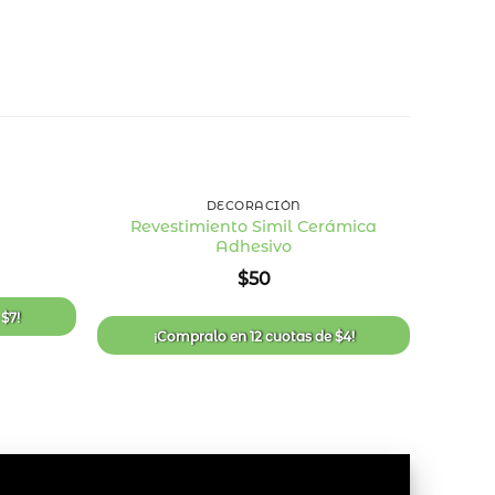
+
+
DECORACIÓN
Revestimiento Simil Cerámica
Adhesivo
Añadir
Añadir
a la
a la
$
50
lista
lista
de
de
deseos
deseos
e
$
7
!
¡
¡Compralo en
12 cuotas
de
$
4
!