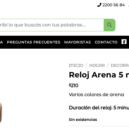
2200 56 84
DA
PREGUNTAS FRECUENTES
MAYORISTAS
CONTACTO
INICIO
/
HOGAR
/
DECORA
Reloj Arena 5 
Añadir
a la
$
210
lista
Varios colores de arena
de
deseos
Duración del reloj: 5 min
Sin existencias