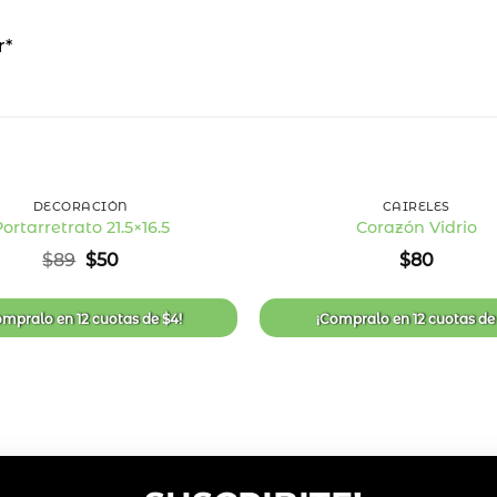
r*
44
%
OFF
+
DECORACIÓN
CAIRELES
ortarretrato 21.5×16.5
Corazón Vidrio
Añadir
El
El
$
89
$
50
$
80
a la
precio
precio
lista
original
actual
de
era:
es:
deseos
ompralo en
12 cuotas
de
$
4
!
¡Compralo en
12 cuotas
d
$89.
$50.