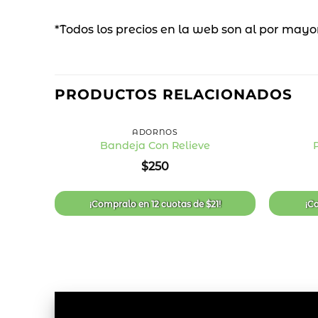
*Todos los precios en la web son al por mayo
PRODUCTOS RELACIONADOS
+
+
ADORNOS
Bandeja Con Relieve
P
Añadir
$
250
a la
lista
de
deseos
¡Compralo en
12 cuotas
de
$
21
!
¡C