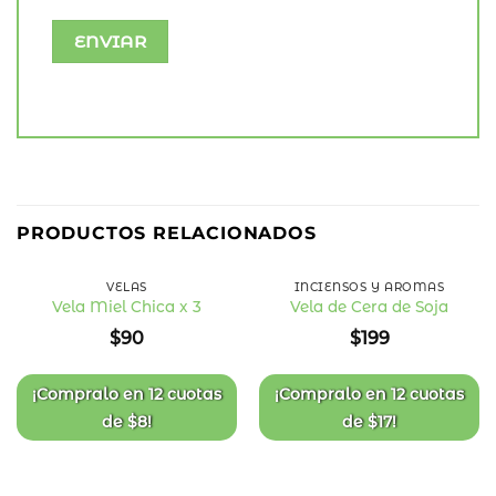
PRODUCTOS RELACIONADOS
VELAS
INCIENSOS Y AROMAS
Vela Miel Chica x 3
Vela de Cera de Soja
Añadir
Añadir
$
90
$
199
a la
a la
lista
lista
de
de
deseos
deseos
¡Compralo en
12 cuotas
¡Compralo en
12 cuotas
de
$
8
!
de
$
17
!