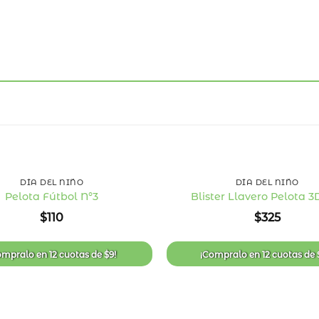
+
DÍA DEL NIÑO
DÍA DEL NIÑO
Pelota Fútbol N°3
Blister Llavero Pelota 3
Añadir
$
110
$
325
a la
lista
de
deseos
ompralo en
12 cuotas
de
$
9
!
¡Compralo en
12 cuotas
de