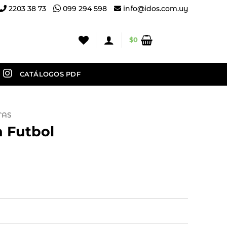
2203 38 73
099 294 598
info@idos.com.uy
$
0
CATÁLOGOS PDF
TAS
 Futbol