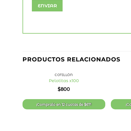
PRODUCTOS RELACIONADOS
+
+
COTILLÓN
Pelotitas x100
Añadir
$
800
a la
lista
de
deseos
¡Compralo en
12 cuotas
de
$
67
!
¡C