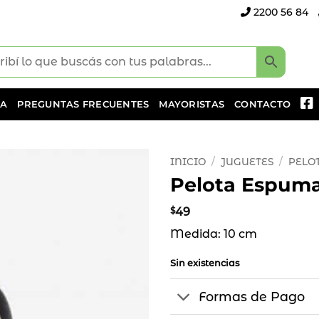
2200 56 84
DA
PREGUNTAS FRECUENTES
MAYORISTAS
CONTACTO
INICIO
/
JUGUETES
/
PELO
Pelota Espuma
Añadir
a la
$
49
lista
Medida: 10 cm
de
deseos
Sin existencias
Formas de Pago