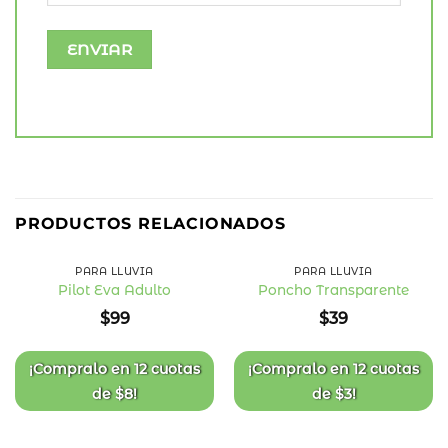
PRODUCTOS RELACIONADOS
PARA LLUVIA
PARA LLUVIA
Pilot Eva Adulto
Poncho Transparente
Añadir
Añadir
$
99
$
39
a la
a la
lista
lista
de
de
deseos
deseos
¡Compralo en
12 cuotas
¡Compralo en
12 cuotas
de
$
8
!
de
$
3
!