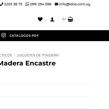
2203 38 73
099 294 598
info@idos.com.uy
$
0
CATÁLOGOS PDF
CTICOS
/
JUGUETES DE MADERA
Madera Encastre