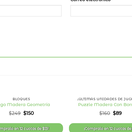
40
%
OFF
+
BLOQUES
¡ÚLTIMAS UNIDADES DE JUG
ego Madera Geometría
Puzzle Madera Con Bor
Añadir
El
El
El
El
$
249
$
150
$
160
$
89
a la
precio
precio
precio
prec
lista
original
actual
original
actu
de
era:
es:
era:
es:
deseos
ompralo en
12 cuotas
de
$
13
!
¡Compralo en
12 cuotas
d
$249.
$150.
$160.
$89.