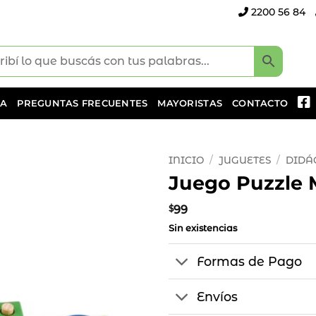
2200 56 84
DA
PREGUNTAS FRECUENTES
MAYORISTAS
CONTACTO
INICIO
/
JUGUETES
/
DIDÁ
Juego Puzzle 
Añadir
a la
$
99
lista
Sin existencias
de
deseos
Formas de Pago
Envíos