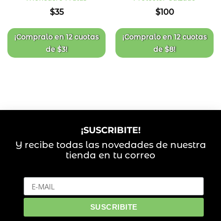
Añadir
Añadir
$
35
$
100
a la
a la
lista
lista
de
de
deseos
deseos
¡Compralo en
12 cuotas
¡Compralo en
12 cuotas
de
$
3
!
de
$
8
!
¡SUSCRIBITE!
Y recibe todas las novedades de nuestra
tienda en tu correo