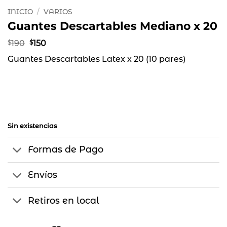
INICIO
/
VARIOS
Guantes Descartables Mediano x 20
El
El
$
190
$
150
precio
precio
Guantes Descartables Latex x 20 (10 pares)
original
actual
era:
es:
$190.
$150.
Sin existencias
Formas de Pago
Envíos
Retiros en local