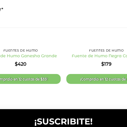
r*
+
FUENTES DE HUMO
FUENTES DE HUMO
 de Humo Ganesha Grande
Fuente de Humo Negra C
Añadir
$
420
$
179
a la
lista
de
deseos
ompralo en
12 cuotas
de
$
35
!
¡Compralo en
12 cuotas
de
¡SUSCRIBITE!