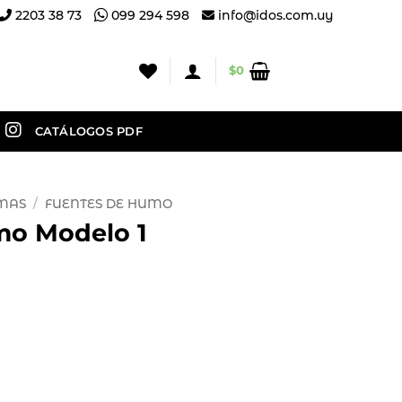
2203 38 73
099 294 598
info@idos.com.uy
$
0
CATÁLOGOS PDF
OMAS
/
FUENTES DE HUMO
mo Modelo 1