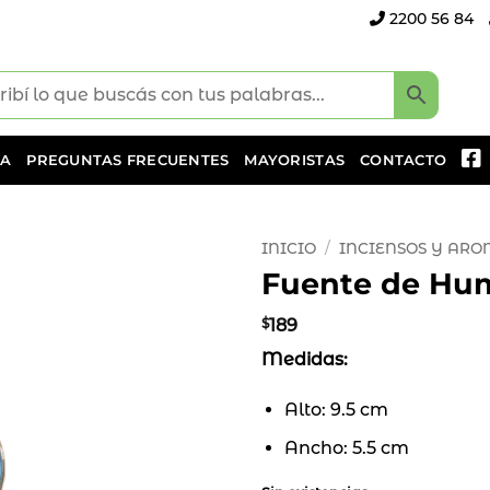
2200 56 84
DA
PREGUNTAS FRECUENTES
MAYORISTAS
CONTACTO
INICIO
/
INCIENSOS Y AR
Fuente de Hu
Añadir
a la
$
189
lista
Medidas:
de
deseos
Alto: 9.5 cm
Ancho: 5.5 cm