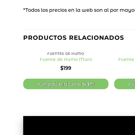
*Todos los precios en la web son al por mayo
PRODUCTOS RELACIONADOS
+
+
FUENTES DE HUMO
Fuente de Humo Muro
Fuente
Añadir
$
199
a la
lista
de
deseos
¡Compralo en
12 cuotas
de
$
17
!
¡C