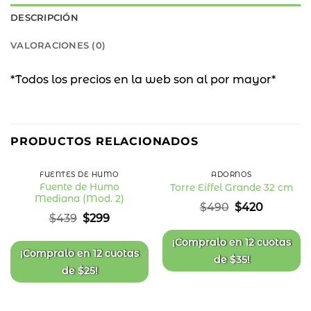
DESCRIPCIÓN
VALORACIONES (0)
*Todos los precios en la web son al por mayor*
32
14
%
%
PRODUCTOS RELACIONADOS
OFF
OFF
FUENTES DE HUMO
ADORNOS
Fuente de Humo
Torre Eiffel Grande 32 cm
Mediana (Mod. 2)
Añadir
Añadir
El
El
$
490
$
420
a la
a la
precio
precio
El
El
$
439
$
299
lista
lista
original
actual
precio
precio
de
de
deseos
deseos
era:
es:
original
actual
¡Compralo en
12 cuotas
$490.
$420.
era:
es:
¡Compralo en
12 cuotas
de
$
35
!
$439.
$299.
de
$
25
!