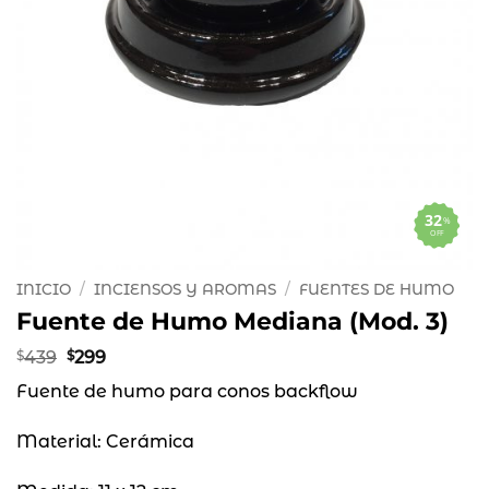
32
%
OFF
INICIO
/
INCIENSOS Y AROMAS
/
FUENTES DE HUMO
Fuente de Humo Mediana (Mod. 3)
El
El
$
439
$
299
precio
precio
Fuente de humo para conos backflow
original
actual
era:
es:
$439.
$299.
Material: Cerámica