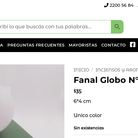
2200 56 84
DA
PREGUNTAS FRECUENTES
MAYORISTAS
CONTACTO
INICIO
/
INCIENSOS Y AR
Fanal Globo N°
Añadir
a la
$
35
lista
6*4 cm
de
deseos
Unico color
Sin existencias