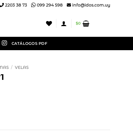
2203 38 73
099 294 598
info@idos.com.uy
$
0
CATÁLOGOS PDF
OMAS
/
VELAS
1