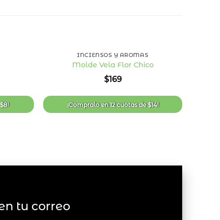
+
+
INCIENSOS Y AROMAS
Molde Vela Flor Chico
Añadir
Añadir
$
169
a la
a la
lista
lista
de
de
deseos
deseos
e
$
8
!
¡Compralo en
12 cuotas
de
$
14
!
¡
en tu correo