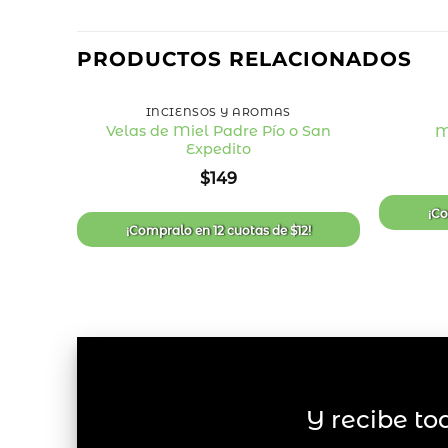
PRODUCTOS RELACIONADOS
+
+
INCIENSOS Y AROMAS
Velas de Miel Padre Pío o San
M
Expedito
Añadir
a la
$
149
lista
de
deseos
¡C
¡Compralo en
12 cuotas
de
$
12
!
Y recibe to