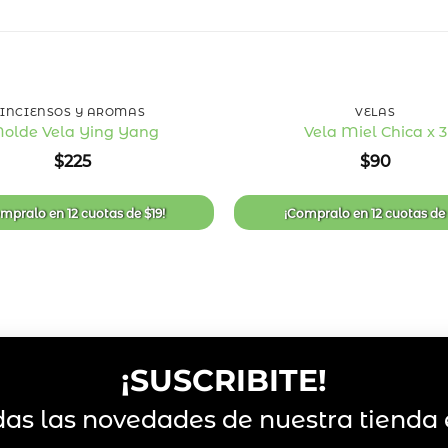
+
INCIENSOS Y AROMAS
VELAS
olde Vela Ying Yang
Vela Miel Chica x 3
Añadir
$
225
$
90
a la
lista
de
deseos
ompralo en
12 cuotas
de
$
19
!
¡Compralo en
12 cuotas
d
¡SUSCRIBITE!
das las novedades de nuestra tienda 