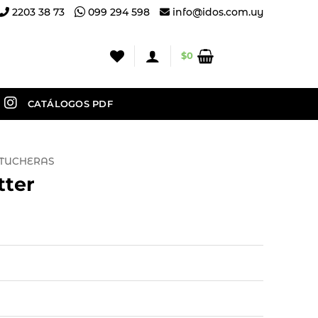
2203 38 73
099 294 598
info@idos.com.uy
$
0
CATÁLOGOS PDF
TUCHERAS
tter