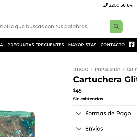
2200 56 84
DA
PREGUNTAS FRECUENTES
MAYORISTAS
CONTACTO
INICIO
/
PAPELERÍA
/
CAR
Cartuchera Gli
Añadir
a la
$
45
lista
Sin existencias
de
deseos
Formas de Pago
Envíos