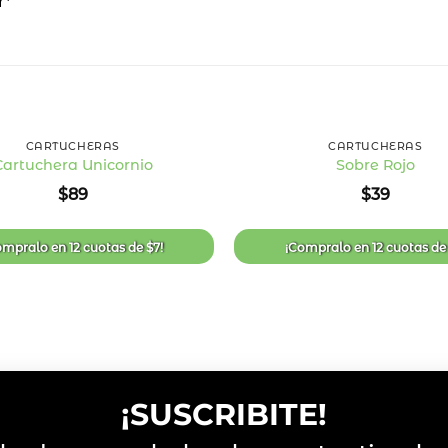
r*
+
CARTUCHERAS
CARTUCHERAS
Cartuchera Unicornio
Sobre Rojo
Añadir
$
89
$
39
a la
lista
de
deseos
ompralo en
12 cuotas
de
$
7
!
¡Compralo en
12 cuotas
d
¡SUSCRIBITE!