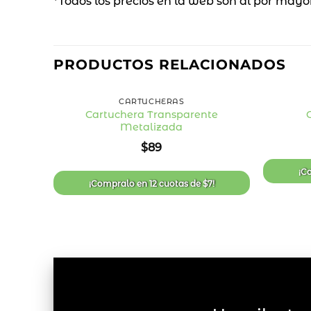
*Todos los precios en la web son al por mayo
PRODUCTOS RELACIONADOS
+
+
CARTUCHERAS
Cartuchera Transparente
Metalizada
Añadir
a la
$
89
lista
de
deseos
¡C
¡Compralo en
12 cuotas
de
$
7
!