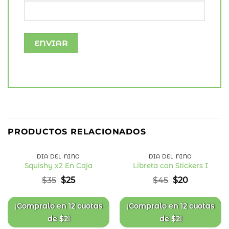
29
56
%
%
PRODUCTOS RELACIONADOS
OFF
OFF
DÍA DEL NIÑO
DÍA DEL NIÑO
Squishy x2 En Caja
Libreta con Stickers I
Añadir
Añadir
El
El
El
El
$
35
$
25
$
45
$
20
a la
a la
precio
precio
precio
precio
lista
lista
original
actual
original
actual
de
de
deseos
deseos
era:
es:
era:
es:
¡Compralo en
12 cuotas
¡Compralo en
12 cuotas
$35.
$25.
$45.
$20.
de
$
2
!
de
$
2
!