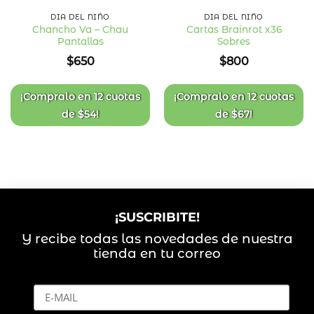
DÍA DEL NIÑO
DÍA DEL NIÑO
Chancho Va – Chau
Cartas Brainrot x36
Pantallas
Sobres
Añadir
Añadir
a la
a la
$
650
$
800
lista
lista
de
de
deseos
deseos
¡Compralo en
12 cuotas
¡Compralo en
12 cuotas
de
$
54
!
de
$
67
!
¡SUSCRIBITE!
Y recibe todas las novedades de nuestra
tienda en tu correo